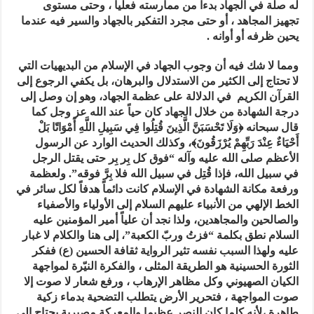
له صلة في الجهاد بدءا من ممارسته فعليا ، وحتى مستوى
تجهيز المجاهد ، أو حتى مجرد التفكير بالجهاد والسير فيه عندما
يحين ظرفه أو أوانه .
ومما لا شك فيه أن وجوب الجهاد في الإسلام من البديهيات التي
لا تحتاج إلى الكثير من الاستدلال والبرهان، بل يكفي الرجوع إلى
القرآن الكريم في الدلالة على عظمة الجهاد، وهو إن وصل إلى
درجة الشهادة من خلال الجهاد كان حياً عند الله عز وجل كما
قال سبحانه ﴿وَلَا تَحْسَبَنَّ الَّذِينَ قُتِلُوا فِي سَبِيلِ اللَّهِ أَمْوَاتًا بَلْ
أَحْيَاءٌ عِنْدَ رَبِّهِمْ يُرْزَقُونَ﴾، وكذلك الحديث الوارد عن الرسول
الأعظم صلى الله عليه وآله “فوق كل بِر بِر حتى يقتل الرجل
في سبيل الله، فإذا قُتِل في سبيل الله فلا بِرَّ فوقه”. ولعظمة
ورفعة مكانة الشهادة في الإسلام كانت دائماً هدفاً لكل سائر في
الخط الإلهي من الأنبياء عليهم السلام إلى الأولياء والأصفياء
والصالحين والمجاهدين، ولذا نجد أن علياً أمير المؤمنين‏ عليه
السلام نطق بكلمة “فزتُ وربّ الكعبة”، إلى هنا والكلام لا غبار
عليه ولهذا السبب نفسه تثير الرواية ثقافة الحسين (ع) ففكر
الثورة الحسينية هو الطريقة المثلى ، والفكرة النيّرة لمواجهة
الكيان الصهيوني وكل مظاهر الإرهاب ، ورفع شعار لا صوت إلا
صوت المواجهة ، فتحرير الأرض يتطلب التضحية بدماء زكية
طاهرة ،لأنه كلما كان النصر عظيما والمعركة مصيرية يحتاج إلى