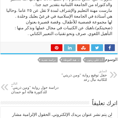
والدكتوراه من الجامعة اللبنانية بتقدير جيد جدا .
مارست مهنة التعليم والإشراف لمدة لا تقل عن ٢٥ عاما .وحاليا
هي أستاذة في الجامعة الإسلامية في فرعيْ بعلبك وخلدة .
لها مجموعة قصصية للأطفال، وقصة قصيرة بعنوان
(ضحيتكم).ناهيك عن الكتيبات في مجال عملها ونذكر منها :
التأهيل اللغوي. صرف ونحو.تقنيات التعبير الكتابي .
الوسوم
أ.د.علي زيتون
د. هبة العوطة
دراسة نقدية
السابق
حفل توقيع رواية “ومن ذريتي”
للكاتبة نبال رعد
التالي
دراسة حول رواية “ومن ذريتي”
للدكتورة هالة أبو حمدان
اترك تعليقاً
لن يتم نشر عنوان بريدك الإلكتروني.
الحقول الإلزامية مشار