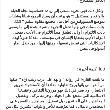
العالم المتصارع ،
ولكل ذلك فهى تجربة تسعى إلى زيادة حساسيتنا تجاه الحياة
والواقع والمستقبل :” هو يرغب أن يصبح الجميع شبانا وشابات
بموضع المسؤولية من أجل بناء مجتمع مقاوم سليم ”
[22]
،
وتلك سمات فى جلِّها تجعل التجربة منتمية بشدة إلى ما يسمى
بأدب الالتزام ، أو إلى تطبيق مبدأ الالتزام فى الأدب ، بمعنى
التزام الأديب بقضايا الإنسان فى مجتمعه ، مقدمًا حلولاً لهذه
الإشكاليات التى تفرض نفسها ، ومنبهًا إليها ، من خلال إطار
أيديولوجى معين
.
ثالثا: كلمة أخيرة :
ما يلفت القارئ في رواية ” والهة على درب زينب (ع) ” عبقها
من ألفها إلى يائها بروح تفاؤلية مفادها أن الاستشهاد طريق
الانتصار ، ولا ضير في ذلك فهو موروثنا الثقافي وعقيدتنا
الاسلامية التي تشجع على الجهاد ، وحرمة تركه ، وتفضيل
المجاهدين على القاعدين ، بل تفضيل المجاهدين بالنفس على
المجاهدين بالمال ، كما تعرّضت للأجر والثواب الكبيرين لكل من