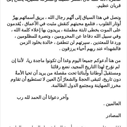
قربان عظيم.
ونصل في هذا السياق إلى أنّهم رجال الله ، بريق أسمائهم يهزّ
أوتار القلوب ، فتلمع محبتهم كنقش مثبت في الأعماق ، يُقدمون
على الموت بخطى ثابتة مطمئنة ، يريدون بها إعلاء كلمة الله ،
وفي سبيل الله دفاعا عن المحرومين ، ونصرة للمظلومين ،
وردعا للمعتدين . سيرتهم لن تنطفئ ، خالدة بخلود الزمن
فالشهداء عند ربهم أحياء يرزقون .
من هنا أدعوكم جميعا اليوم وغدا أن تكونوا ماجدة ريا،
لأننا إن
لم نؤرخ لهذا التاريخ المجيد، نضع رقابَنا
ومستقبلَ أوطاننا وأبنائنا تحت مقصلة من يريد أن تحيا الأمةُ
دون تاريخ، لتبقى الحجةُ والشعارُ أنّ العين لا تستطيع أن تقاوم
مخرز الصهاينة ومجتمع الدول الظالمة.
وآخر دعوانا أن الحمد لله رب
العالمين .
المصادر