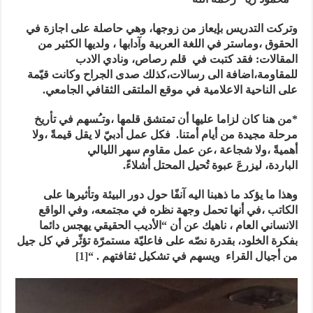
وتركت التدريس بإيعاز من زوجها، وهي حاصلة على اجازة في
الحقوق ،وماستر في اللغة العربية وآدابها ، ولديها الكثير من
المقالات: فقد كتبت في قلم رصاص، ونادي الادب
للمقاومة،اضافة الى رسالات،كذلك صدى الجراح وكانت قيّمة
على الناحية الاعلامية في موقع الملتقى الثقافي الجامعي.
*من هنا كان لزاما عليها أن تمتشق قلمها ،وتـُسهم في تأريخ
مرحلة مجيدة من أيام أمتنا. فكل عمل أدبيّ لا يقل قيمةً ،ولا
أهميةً ،ولا شجاعة ،عن عمل مقاوم سهر الليالي
الباردة، ليزرعَ عبوة تُحيل المحتل أشلاءً.
وهذا ما يؤكد ما ذهبنا اليه آنفًا حول دور البيئة وتأثيرها على
الكاتب ،في أنها تحمل وجهة نظره في مجتمعه، وفي الواقع
الانساني العام ، ناهيك عن أن “الأديب الحقيقي يهجس دائما
بفكرة الخلود، بقدرة نصّه على فاعليّة مستمرّة تؤثّر في كل جيل
من أجيال القراء ويسهم في تشكيل ثقافتهم . “
[1]