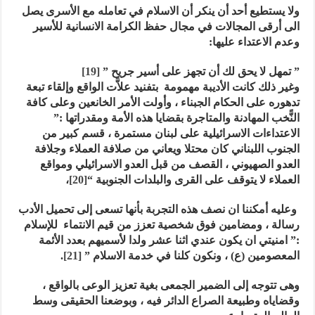
ولا
يستطيع أحد أن ينكر أن الاسلام في تعامله مع الأسرى يصل
الى أرقى المجالات في مجال حفظ الكرامة الانسانية للأسير
وعدم الاعتداء عليها:
” تمهل لا يحق لك أن تجهز على أسير جريح ”
[19]
وغير ذلك كانت الأديبة مهمومة بتفنيد علاَّت الواقع وإلقاء تبعة
تدهوره على الحكام الجبناء ، وأولت الأمر الخانعين وعلى كافة
النًّخب المهادنة والمتاجرة بقضايا هذه الأمة ومقدراتها :”
الاعتداءات الاسرائيلية على لبنان مستمرة ، قسم كبير من
الجنوب اللبناني كان محتلا ويعاني من صلافة العملاء وجلافة
العدو الصهيوني ، القصف من قبل العدو الاسرائيلي ومواقع
العملاء لا يتوقف على القرى والبلدات الجنوبية “
[20]
،
وعليه أمكننا ان نصف هذه التجربة بأنها تسعى إلى تحميل الأدب
رسالة ، ومضامين فوق شخصية تعزز من قيم الانتماء للإسلام
:” امنيتي ان يكون عندي اثنا عشر ولدا لأسميهم بعدد الأئمة
المعصومين (ع) ، ونكون كلنا في خدمة الاسلام ”
[21]
.
وهى
تتوجه إلى الضمير الجمعى بغية تعزيز الوعى بالواقع ،
وقضاياه وطبيعة الصراع الدائر فيه ، وبوضعنا الحقيقى وسط