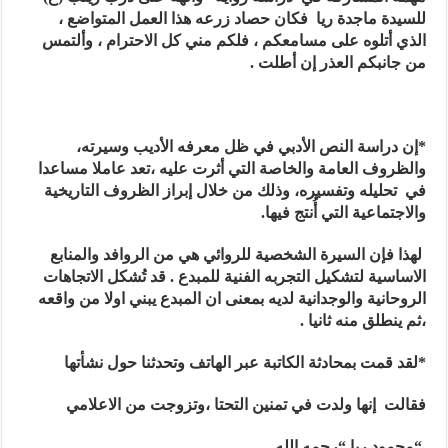
للسيدة ماجدة ريا فكان حصاد زرعه هذا العمل المتواضع ،
الذي أتلوه على مسامعكم ، فلكم مني كل الاحترام ، وألتمس
من جانبكم العذر إن أطلت .
*إن دراسة النص الأدبي في ظل معرفه الأديب وسيرته،
والظروف العامة والخاصة التي أثرت عليه ،تعد عاملا مساعدا
في تحليله وتفسيره، وذلك من خلال إبراز الظروف التاريخية
والاجتماعية التي أُنتج فيها.
لهذا فإن السيرة الشخصية للروائي هي من الروافد والمنابع
الاساسية لتشكيل التجربه الفنية للمبدع . قد تُشكل الاتجاهات
الروحانية والوجدانية لديه بمعنى ان المبدع يبني اولا من واقعه
،ثم ينطلق منه ثانيا .
*لقد قمت بمحادثة الكاتبة عبر الهاتف وتحدثنا حول نشأتها
فقالت إنها ولدت في تمنين التحتا ،وتزوجت من الاعلامي
“محمود ريا “رحمه الله