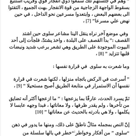
” وهم في جلستهم تلك سمعوا دوي انفجار قوي وقريب استتبع
بسقوط الواجهة الزجاجية من قوة الانفجار .بهت الجميع ، التفتوا
الى بعضهم البعض ، وابتعدوا مسرعين نحو الداخل ، في حين
نهض علي مسرعا”
[7]
،
وفي
موضع آخر نراه ينقل الينا مشاعر سلوى حين اشتد
القصف :” بدأ القصف على البلدة ، واخذ يشتدّ، فلجأت إلى أحد
البيوت الموجودة على الطريق وهي تشعر برعب شديد ونبضات
قلبها تتزايد ”
[8]
،
وما
شعرت به سلوى في قرارة نفسها :
” أسرعت في الركض باتجاه منزلها ، لكنها شعرت في قرارة
نفسها أن الاستمرار في متابعة الطريق أصبح مستحيلا ”
[9]
،
ثمّ يسرد الحدث، عارفًا بما يزعجها : ” ما ازعجها أكثر أنه تضايق
من تأخرها ، ولم يقدر ظرفها ، ولا معاناتها ، فبدا وجهه عابسا لا
يكلمها ، ولا هي بادرته بالحديث عن معاناتها ”
[10]
إنّ النص بمجمله مثالٌ ناطقٌ على ذلك، ومنها ما يدور في ذهن
:
“سلوى ” من أفكار وخواطر
“خطر في بالها سلسلة من