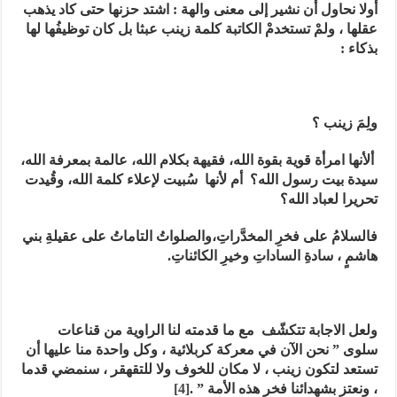
أولا
نحاول أن نشير إلى معنى والهة : اشتد حزنها حتى كاد يذهب
عقلها ، ولمْ تستخدمْ الكاتبة كلمة زينب عبثا بل كان توظيفُها لها
بذكاء :
ولِمَ زينب ؟
ألأنها امرأة قوية بقوة الله، فقيهة بكلام الله، عالمة بمعرفة الله،
سيدة بيت رسول الله؟ أم لأنها سُبيت لإعلاء كلمة الله، وقُيدت
تحريرا لعباد الله؟
فالسلامُ على فخرِ المخدَّراتِ،والصلواتُ التاماتُ على عقيلةِ بني
هاشمٍ ، سادةِ الساداتِ وخيرِ الكائناتِ.
ولعل
الاجابة تتكشّف مع ما قدمته لنا الراوية من قناعات
سلوى ” نحن الآن في معركة كربلائية ، وكل واحدة منا عليها أن
تستعد لتكون زينب ، لا مكان للخوف ولا للتقهقر ، سنمضي قدما
، ونعتز بشهدائنا فخر هذه الأمة ”
.
[4]