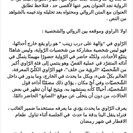
الرواية نجد العنوان يعبر عنها لأقصى حد ، فنلاحظ تطابق
العنوان مع المتن الروائي ومحتواه بعد تحليله وتدعيمه بالشواهد
من النص .
اولا :الراوي وموقعه بين الروائي والشخصية :
الرّاوي في “والهة على درب زينب ” هو راو يقع خارج أحداثها،
فهو ليس شخصية مشاركة من شخصيات الرّواية، وليس شاهدً
ا
يتتبّع الأحداث، ولكنّه حاضر في الرّواية حضورًا مهيمنًا يتمثّل في
أدائه المتفرّد في عملية القصّ. وهو ينتمي إلى فئة الرّاوي أكبر
من الشّخصيّة “الرؤية من خلف”، فهو الرّاوي الكلّيّ المعرفة،
العالم بكلّ شيء، وبكل ما يحدث في الخارج، وما يدور في داخل
الشّخصيّات وفي أيّ مكان ، يؤدّي ذلك مضمّنًا أداءه قول
الشّخصيّة، أحيانًا كأنه يستشهد به، ويتيح لها أن تظهر في بعض
الحالات، من دون أن يتخلّى عن موقع “الصانع” الحاضر دائمًا
.
يعرف الرّاوي ما يحدث يؤدي ما يعرفه مستخدما ضمير الغائب ،
فنراه ينقل الينا بدقة ما حدث في الجلسة أثناء تناول طعام
الافطار في شهر رمضان