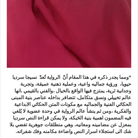
*ومما يجدر ذكره في هذا المقام أنّ الرواية تُعدّ نسيجا سرديا
حيويا، ورؤية جماليه واعية، وعملية ذهنية عميقة، وتجربة
وجدانية ثرية، يمتزج فيها الواقع بالخيال ،والفني بالقيمي ،انها
عالم تخييلي ونسق متكامل، تتضافر بداخله عناصر بنية المبنى
الحكائي الفنية والجماليه مع مكونات المتن الحكائي الابداعية
والفكرية ،ومن ثم ينشأ عالم الرواية في وحدة عضوية لا يُلغي
فيه المضمون اهمية بنية الحَبكة، ولا يمكن قراءة النص سرديا
بمعزل عن مضامينه ومعانيه، وهي منطلقات جوهرية تفضي بلا
شك الى استجلاء اسرار النص واضاءة مكامنه وفك شفراته.