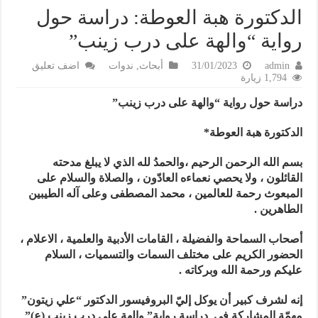
الدكتورة هبة العوطة: دراسة حول
رواية “والهة على درب زينب”
admin
31/01/2023
أبحاث
,
ندوات
اضف تعليق
1,794 زيارة
دراسة حول رواية “والهة على درب زينب”
الدكتورة هبة العوطة*
بسم الله الرحمن الرحيم ،والحمدُ لله الذي لا يبلغ مدحته
القائلون ، ولا يحصي نعماءه العادّون ، والصلاة والسلام على
المبعوث رحمة للعالمين ، محمد المصطفى وعلى آله الطيبين
الطاهرين .
أصحاب السماحة والفضيلة ، القامات الأدبية والعلمية ، الاعلام ،
الحضور الكريم على مختلف السمات والتسميات ، السلام
عليكم ورحمة الله وبركاته .
إنه لشرف كبير أن يوكل إليّ البروفيسور الدكتور “علي زيتون”
مهمّة المشاركة في دراسة رواية” والهة على درب زينب (ع)”