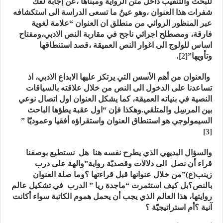
للبحث والتنقيب داخل متن الرواية ومبناها ،عن إجابة لفك
شفرات هذا العنوان ،وهو عينُ ما تسعى الدراسة الى استكشافه
عبر المنظور الروائي من منطلق ان العنوان “علامة لغوية
فارقة، ومصطلح اجرائي ناجح في مقاربة النص الادبي،ومفتاح
اساس للولوج الى اغوار النص العميقة ،قصد استنطاقها
وتأويها”
[2]
.
والعنوان من أهم الأسس التي يرتكز عليها الابداع الادبي، اذ
تساعدنا على الدخول الى النص من خلال علاقته بالسياقات
النصية في بنياته العميقة، كما يشكل العنوان اول اتصال نوعي
بين المرسِل والمتلقي.وهكذا فإن “اول عقبة يطؤها الباحث
السيمولوجي هو استنطاق العنوان واستقراؤه أفقيا وعموديّا ”
[3]
والسؤال البديهي الذي يطرح نفسه هنا هل نستطيع بوصفنا
قراء أن نصل الى دلالات وقصديّة رواية”والهة على درب
زينب(ع)”من خلال عنوانها قبل قراءتها ؟وما صلة العنوان
بالنص؟بل كيف استثمرت “ماجدة ريا ” الدرب في تشكيل عالم
روايتها، هذا العالم الذي يجب أن يحمل هموم الكاتبة سواء أكانت
آنية ؟أم استراتيجيّة ؟