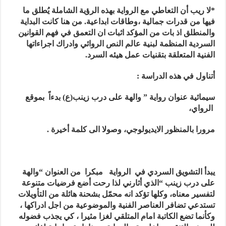
*لا ريب أن التعاطي مع الرواية بهذه الرؤية الشاملة يُطلق ما
فيها من قدرات جمالية ،وطاقات ابداعية. من هنا كانت البداية
والمنطلق اذ بات من المؤكد اثبات ان التعمق في فهم القوانين
السردية المنظمة لبنية عالم النص الروائي وادراك اجراءاتها
الفنية المتعلقة بتقنيات عمل هيئه السرد.
أتناول في هذه الدراسة
:
سيمائية عنوان رواية ” والهة على درب زينب(ع) بدءاً بموقع
الرواي،
مرورا بالمنظور الايديولوجي، وصولا الى كلمة أخيرة .
يبدأ التشويق السردي في الرواية مبكرا من العنوان
“
واله
ة
على درب زينب “الذي أثارني لذا رحت أضع فرضيات متنوعة
لتفسير معناه، وكلها تؤكد انه محمّل بشحنة هائلة من التأويلات
تستدعي تضافر العناصر الفنية والموضوعية من اجل ادراكها ،
وكأنما تضع الكاتبة امام المتلقي لغزا مثيرا ، كي يجذب فضوله