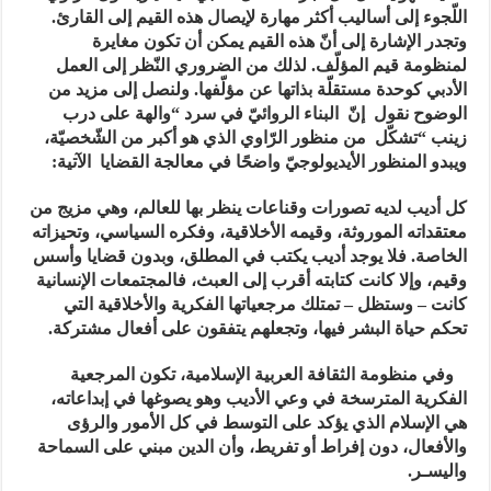
اللّجوء إلى أساليب أكثر مهارة لإيصال هذه القيم إلى القارئ.
وتجدر الإشارة إلى أنّ هذه القيم يمكن أن تكون مغايرة
لمنظومة قيم المؤلّف. لذلك من الضروري النّظر إلى العمل
الأدبي كوحدة مستقلّة بذاتها عن مؤلّفها. ولنصل إلى مزيد من
الوضوح نقول إنّ البناء الروائيّ في سرد “والهة على درب
زينب “تشكّل من منظور الرّاوي الذي هو أكبر من الشّخصيّة،
ويبدو المنظور الأيديولوجيّ واضحًا في معالجة القضايا الآتية
:
كل أديب لديه تصورات وقناعات ينظر بها للعالم، وهي مزيج من
معتقداته الموروثة، وقيمه الأخلاقية، وفكره السياسي، وتحيزاته
الخاصة. فلا يوجد أديب يكتب في المطلق، وبدون قضايا وأسس
وقيم، وإلا كانت كتابته أقرب إلى العبث، فالمجتمعات الإنسانية
كانت – وستظل – تمتلك مرجعياتها الفكرية والأخلاقية التي
تحكم حياة البشر فيها، وتجعلهم يتفقون على أفعال مشتركة.
وفي منظومة الثقافة العربية الإسلامية، تكون المرجعية
الفكرية المترسخة في وعي الأديب وهو يصوغها في إبداعاته،
هي الإسلام الذي يؤكد على التوسط في كل الأمور والرؤى
والأفعال، دون إفراط أو تفريط، وأن الدين مبني على السماحة
واليسـر.