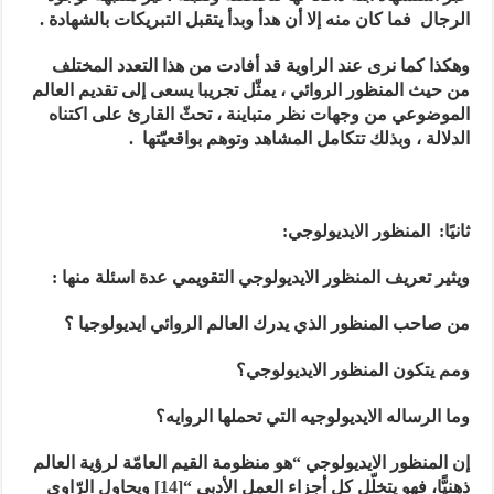
الرجال فما كان منه إلا أن هدأ وبدأ يتقبل التبريكات بالشهادة .
وهكذا كما نرى عند الراوية قد أفادت من هذا التعدد المختلف
من حيث المنظور الروائي ، يمثّل تجريبا يسعى إلى تقديم العالم
الموضوعي من وجهات نظر متباينة ، تحثّ القارئ على اكتناه
الدلالة ، وبذلك تتكامل المشاهد وتوهم بواقعيّتها .
ثانيًا: المنظور الايديولوجي
:
ويثير تعريف المنظور الايديولوجي التقويمي عدة اسئلة منها :
من صاحب المنظور الذي يدرك العالم الروائي ايديولوجيا ؟
ومم يتكون المنظور الايديولوجي؟
وما الرساله الايديولوجيه التي تحملها الروايه؟
إن المنظور الايديولوجي “
هو منظومة القيم العامّة لرؤية العالم
ذهنيًّا، فهو يتخلّل كل أجزاء العمل الأدب
ي
“
[14]
ويحاول الرّاوي