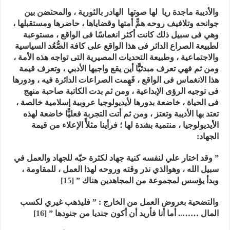
والأديبة ماجدة ريا لها صوتها الهادر بالثورية ، والمحتضن بين
جوانحه وتلافيف روحه همًّ أمتها وقضاياها ، حاضرها ومستقبلها ،
وهي فى سبيل ذلك كانت أكثر انغماسًا فى الواقع ، مستوعبة
لطبيعة الصراع الدائر فى هذا الواقع على كافة الصُّعُد السياسية
والاجتماعية ، وطبيعة التحديات المصيرية التى تواجه هذه الأمة ،
ومن ثم فهي تعرف مبدئيًّا أين يقع واجبها الأدبي ، وتعرف قيمة
هذا الانغماس فى الواقع ، فَهِمت الصراعات الدائرة فيه ، ودورها
فى توجيه الرؤى الإبداعية ، ومن ثم بدت الكاتبة صاحبة منهج
فى الحياة ، خاضعة بدورها لأيديولوجيا عروبية إسلامية خالصة ،
تعتد بها الأديبة وتعتز ، ومن ثم أتت التجربة فعليًّا خاضعة لهذه
الأيديولوجيا ، منتمية بشدة لها ؛ فرأينا مثلأً الإعلاء من قيمة
الجهاد:
” وقد اختار علي لنفسه كنية جهاد لكثرة حبّه للجهاد والعمل في
سبيل الله ، وهوالذي نذر وقته وروحه لهذا العمل ، للمقاومة ،
وبدأ يؤسس لمجموعة من المجاهدين هناك ”
[15]
و
التضحية بعروض العمل من الخارج : ” فليذهب غيري لكسب
المال …….. أما أنا فأريد أن أكون جنديا من جنودها ”
[16]