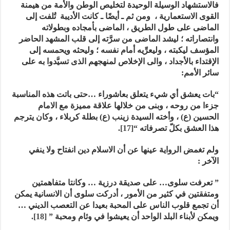
ف
الاستشهاد الوسيلة الوحيدة لتخليص الوطن والأمة من هيمنة
القوى الاستعمارية ، ومن ثم ـ أيضًا ـ كانت الأديبة تُلفت إلى
الماضى على طول الطريق ، الماضى بأمجاده وبطولاته
وانتصاراته ؛ ليشد الماضى من سرَّته إلى قلب المشهد الحاضر
المؤسف ليكبته ، وليعرِّيه أمام نفسه ؛ وليحثه ويحمسه إلى
الإقتداء بالأجداد ، والى الإخلاص لمنهجهم الذى تسيَّدوا به على
سائر الأمم:
“بات يعشق أي شيء يتعلق بعاشوراء …حتى باتت هذه المناسبة
جزءا من روحه ، وبنى من خلالها علاقة مميزة مع الامام
الحسين (ع) ، وأخته السيدة زينب (ع) بطلة كربلاء ، وكان يترجم
هذا العشق بكلّ تصرفاته “
[17]
.
ولم
تغمض الرواية عينها عن أن الاسلام دين انفتاح ولا ينفي
الآخر :
” تعرفت سلوى… على صديقة درزية … وكانتا متفاهمتين
ومتفقتين في كثير من الأمور ، أدركت سلوى أن الانسانية يمكن
أن تجمع قلوب الناس على المحبة بعيدا عن التعصب الديني …
ويمكن لأبناء البلد الواحد أن يعيشوا في وئام ومحبة ”
[18]
.