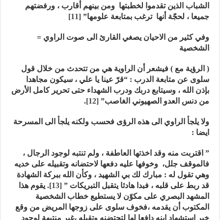
الشباب الذين تقدموا لخطبتها ومن بينهم أقارب ، ورفضتهم
جميعا ، لحجّة أنها
ترغب بمتابعة علومها”
[11]
وفي
كثير من الاحيان يصغي القارئ الى صوت الراوي =
الشخصية
( الرؤية مع ) فيشعر أن الراوية هي من تتحدث من خلال قول
سلوى عن متابعة الدرب : “قرّ عينا يا علي ، سيكون مجاهدا
بإذن الله ، وسيتابع دربك ودرب الشهداء حتى تحرير كامل الأرض
من دنس العدو الصهيوني الغاصب”
[12]
.
ولا يلجأ الراوي الى هذه الرؤى فحسب ولكنه يلجأ
ا
لى المسرحة
ايضا :
” اقتربت منه وقد اخذتها العاطفة ، ولم تنتبه لوجود الرجال ،
فالموقف جلل، وخوفها عليه دفعها لاحتضانه وتقبيله على خديه
وهي تقول له : مبارك لك بي الشهيد ، وكأن الله ببركة الشهادة
قد ربط على قلبه ، فبدا هادئا يتقبل التبريكات ”
[13]
.
يقوم
هذا
المشهد البصري على مكوّن لا يستطيع خطاب الشخصية
المكتوب أن يقدمه ،فخوف سلوى على زوجها المريض من وقع
خبر استشهاد ابنه دافعا لها لتحتضنه وتقبله ،غير منتبهة لوجود