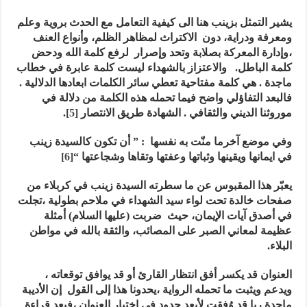
يشير
التمثل بزينب هنا الى كيفية التعامل مع الحدث بروية وعلم
ومعرفة ودراية، دون الاكتراث لمظاهر الظلم، وأنواع العنف
،وإدارة المعركة بصلابة وتحد وإصرار لرفع كلمة الله ودحض
كلمة الباطل.
و
الاعتزاز بالشهداء ليست كلمة عابرة في خطاب
ماجدة . هي كلمة مفتاحية تعطي سائر الكلمات ابعادها الدلالية .
فالبعد التفاؤلي واضح فيما تحمله هذه الكلمة من دلالة في
موروثنا الديني والثقافي . الشهادة طريق الانتصار
[5]
.
وفي موضع آخرما منّت به نفسها : ” أن تكون كالسيدة زينب
في ايمانها ويقينها وثباتها وعفتها وتقاها وشجاعتها “
[6]
يعبّر
هذا المقبوس عن
ما سطرته السيدة زينب في كربلاء من
صفحات خالدة تحت لواء سيد الشهداء في ملاحم بطولية ،تجلت
في أصدق آيات الإيمان، حيث ضربت (عليها السلام) أمثلة
عظيمة لمعاني الصبر على المصائب، والثقة بالله في مواطن
البلاء.
العنوان قد يكسر أفق انتظار القارئ أو قد يوافق توقعاته ،
ويدعم ويثبت ما تحمله الرواية ،يحدونا هذا إلى القول إن الأديبة
ماجدة ريا قد وُفقت لأبعد حدود في اختيار العنوان ،فبعد قراءة