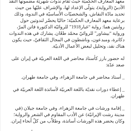
معهد المعارف الحكميّة حيث تقام ندوات شهريّة مضمونها النقد
الأدبيّ (الرواية)، يتولّى الإعداد لها، والإشراف عليّها من حيث
تحديد مادّة النقاش، والشخصيّات الأساسيّة في الندوة، وذلك
برعاية معهد المعارف الحكميّة؛ حاليًا يحضّر لندوتين حول
روايتين هما: رواية “غبار1918” للروائيّة الدكتورة فاتن المرّ،
ورواية “بيشاور” للروائيّ محمّد طعّان. يشارك في هذه الندوات
دكاترة، ومبدعون، وناشطون في المجال الثقافيّ، حيث يكون
هناك نقد، وتحليل لبعض الأعمال الأدبيّة.
له حضور بارز كأستاذ محاضر في اللغة العربيّة في إيران على
صعد عدّة:
_ أستاذ محاضر في جامعة الزهراء، وفي جامعة طهران.
_ إعطاء دورات نقديّة باللغة العربيّة لأساتذة اللغة العربيّة في
طهران.
_ إقامة ورشات في جامعة الزهراء، وفي جامعة جيلان (في
مدينة رشت الإيرانيّة) عن الأدب المقاوم في الشعر والرواية؛
وكان يحضر هذه الورشات أساتذة، وطلاّب من كلّ أنحاء إيران.