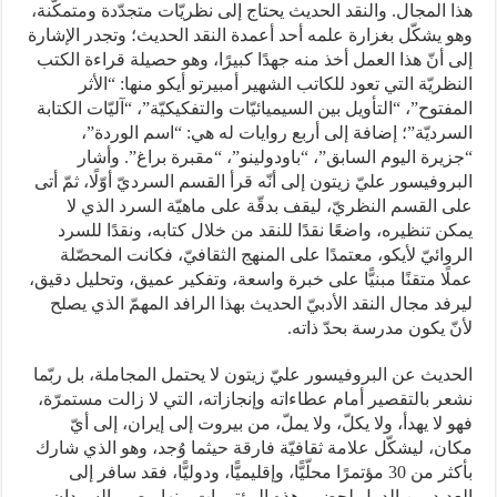
هذا المجال. والنقد الحديث يحتاج إلى نظريّات متجدّدة ومتمكّنة،
وهو يشكّل بغزارة علمه أحد أعمدة النقد الحديث؛ وتجدر الإشارة
إلى أنّ هذا العمل أخذ منه جهدًا كبيرًا، وهو حصيلة قراءة الكتب
النظريّة التي تعود للكاتب الشهير أمبيرتو أيكو منها: “الأثر
المفتوح”، “التأويل بين السيميائيّات والتفكيكيّة”، “آليّات الكتابة
السرديّة”؛ إضافة إلى أربع روايات له هي: “اسم الوردة”،
“جزيرة اليوم السابق”، “باودولينو”، “مقبرة براغ”. وأشار
البروفيسور عليّ زيتون إلى أنّه قرأ القسم السرديّ أوّلًا، ثمّ أتى
على القسم النظريّ، ليقف بدقّة على ماهيّة السرد الذي لا
يمكن تنظيره، واضعًا نقدًا للنقد من خلال كتابه، ونقدًا للسرد
الروائيّ لأيكو، معتمدًا على المنهج الثقافيّ، فكانت المحصّلة
عملًا متقنًا مبنيًّا على خبرة واسعة، وتفكير عميق، وتحليل دقيق،
ليرفد مجال النقد الأدبيّ الحديث بهذا الرافد المهمّ الذي يصلح
لأنّ يكون مدرسة بحدّ ذاته.
الحديث عن البروفيسور عليّ زيتون لا يحتمل المجاملة، بل ربّما
نشعر بالتقصير أمام عطاءاته وإنجازاته، التي لا زالت مستمرّة،
فهو لا يهدأ، ولا يكلّ، ولا يملّ، من بيروت إلى إيران، إلى أيّ
مكان، ليشكّل علامة ثقافيّة فارقة حيثما وُجد، وهو الذي شارك
بأكثر من 30 مؤتمرًا محلّيًّا، وإقليميًّا، ودوليًّا، فقد سافر إلى
العديد من الدول لحضور هذه المؤتمرات منها مصر، السودان،