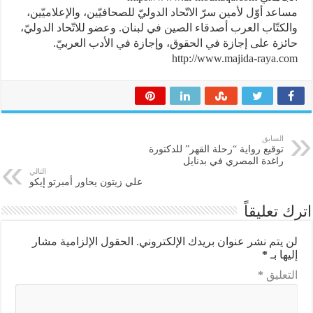
مساعد أوّل لأمين سرّ الاتّحاد الدوليّ للصحافيّين، والإعلاميّين،
والكتّاب العرب أصدقاء الصين في لبنان. وعضو للاتّحاد الدوليّ،
حائزة على إجازة في الحقوق، وإجازة في الأدب العربيّ.
http://www.majida-raya.com
السابق
توقيع رواية “رحلة القهر” للدكتورة
راغدة المصري في بدنايل
التالي
علي زيتون يحاور أمبرتو إيكو
اترك تعليقاً
لن يتم نشر عنوان بريدك الإلكتروني.
الحقول الإلزامية مشار
إليها بـ
*
التعليق
*