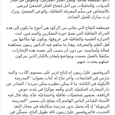
الندوات، والتحليلات من أجل إنضاج الفكر الجمعيّ ليرتقي
بالأشخاص في سلّم المعرفة الثقافيّة، والوعي الجمعيّ، وترك
إرث مبارك للجيل الصاعد.
فمنطقة البقاع التي تعاني من الركود هي أحوج ما يكون إلى هذه
الحركة الثقافيّة التي تضمّ خيرة المفكرين والمبدعين، لبث
الحرارة العلمية والثقافيّة في عروقها، ويكون لها مكانتها بين
أهل العلم والمعرفة، وهذا ما ساهم فيه الدكتور زيتون مساهمة
فعالة وأساسية، من دون أن ينسب إلى نفسه هذه الإنجازات،
مكتفيًا بالعمل بصمت وبتواضع يليقان بالكبار الذين يتركون
عملهم يتحدث عنهم.
البروفسور عليّ زيتون له إنتاج غزير على مستوى الأدب، وكتبه
تدرّس في الجامعات، وآخر نتاج له كتاب بعنوان: “المدرسة
الأيكويّة في الكتابة: ما لا يمكن تنظيره يمكن سرده”، الصادر عن
دار المعارف الحكميّة، الذي وقّعه مؤخّرًا في بلدته حوش
الرافقة، بحضور شخصيّات ثقافيّة واجتماعيّة عدّة، وقد قال فيه
الأستاذ الشاعر الياس الهاشم إنّه يصلح بأن يسمى “المدرسة
الزيتونيّة” إذ إنّه يحمل بذور مدرسة متكاملة في مجال النقد
الحديث، فالبروفسور عليّ زيتون ناقد طويل الباع، متمكّن في