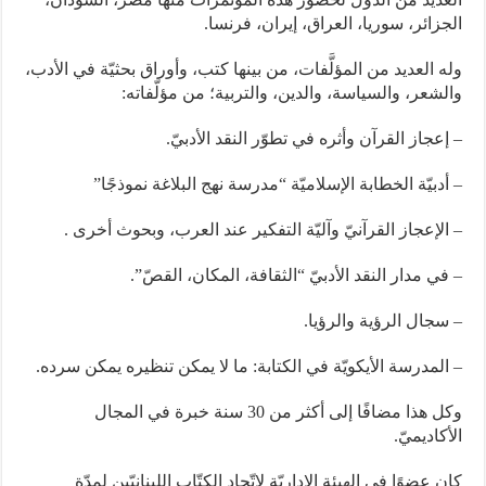
الجزائر، سوريا، العراق، إيران، فرنسا.
وله العديد من المؤلَّفات، من بينها كتب، وأوراق بحثيّة في الأدب،
والشعر، والسياسة، والدين، والتربية؛ من مؤلّفاته:
– إعجاز القرآن وأثره في تطوّر النقد الأدبيّ.
– أدبيّة الخطابة الإسلاميّة “مدرسة نهج البلاغة نموذجًا”
– الإعجاز القرآنيّ وآليّة التفكير عند العرب، وبحوث أخرى .
– في مدار النقد الأدبيّ “الثقافة، المكان، القصّ”.
– سجال الرؤية والرؤيا.
– المدرسة الأيكويّة في الكتابة: ما لا يمكن تنظيره يمكن سرده.
وكل هذا مضافًا إلى أكثر من 30 سنة خبرة في المجال
الأكاديميّ.
كان عضوًا في الهيئة الإداريّة لاتّحاد الكتّاب اللبنانيّين لمدّة