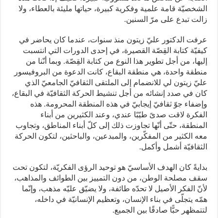
الشخصيّة قامة علمية وفكرية كبيرة، حياتها مليئة بالعطاء، ولا
زالت تبدع على مرّ السنين.
عرفت الدكتور عليّ زيتون منذ سنوات، عندما كان يحاضر في
كيفيّة كتابة القِصّة القصيرة، في إحدى الدورات التي انتسبت
إليها، من أجل تطوير هذا النوع من كتابة القِصّة. وبما أنّنا من
منطقة واحدة، هي منطقة البقاع، كانت الدعوة من البروفيسور
عليّ زيتون لي للانضمام إلى الملتقى الثقافيّ الجامعيّ الذي
كان في صدد إنشائه من أجل تنشيط الحركة الثقافيّة في البقاع،
وإضفاء جوّ ثقافيّ إيجابيّ في هذه المنطقة المحرومة. هذه
الفكرة لاقت صدىً طيّبًا عندي، وعند الكثيرين من أبناء
المنطقة، حتّى أنّها تجاوزت ذلك إلى كلّ أبناء المناطق، وتجاوب
معه الكثير من المفكّرين، والمبدعين، والباحثين، لتكون الحركة
الثقافيّة أشمل وأكمل.
بدايةً كان الهدف الأساسيّ هو توحيد الرؤى الفكريّة، لتكون تحت
سقف مصلحة الوطن، من دون التمييز بين الطوائف والمذاهب،
لأنّ الفكر الأصيل لا تحدّه طائفة، ولا يضيّق عليّه مذهب، وإنّما
همّه يتجلّى في بناء الإنسان، وتعظيم الإنسانيّة في داخله،
لتتمظهر حبًّا صادقًا بين الجميع.