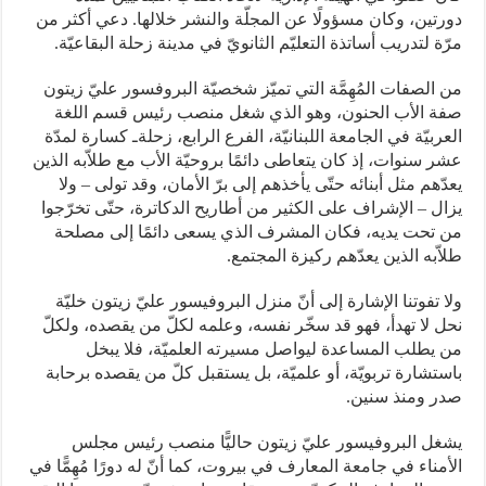
دورتين، وكان مسؤولًا عن المجلّة والنشر خلالها. دعي أكثر من
مرّة لتدريب أساتذة التعليّم الثانويّ في مدينة زحلة البقاعيّة.
من الصفات المُهِمَّة التي تميّز شخصيّة البروفسور عليّ زيتون
صفة الأب الحنون، وهو الذي شغل منصب رئيس قسم اللغة
العربيّة في الجامعة اللبنانيّة، الفرع الرابع، زحلةـ كسارة لمدّة
عشر سنوات، إذ كان يتعاطى دائمًا بروحيّة الأب مع طلاّبه الذين
يعدّهم مثل أبنائه حتّى يأخذهم إلى برّ الأمان، وقد تولى – ولا
يزال – الإشراف على الكثير من أطاريح الدكاترة، حتّى تخرّجوا
من تحت يديه، فكان المشرف الذي يسعى دائمًا إلى مصلحة
طلاّبه الذين يعدّهم ركيزة المجتمع.
ولا تفوتنا الإشارة إلى أنّ منزل البروفيسور عليّ زيتون خليّة
نحل لا تهدأ، فهو قد سخّر نفسه، وعلمه لكلّ من يقصده، ولكلّ
من يطلب المساعدة ليواصل مسيرته العلميّة، فلا يبخل
باستشارة تربويّة، أو علميّة، بل يستقبل كلّ من يقصده برحابة
صدر ومنذ سنين.
يشغل البروفيسور عليّ زيتون حاليًّا منصب رئيس مجلس
الأمناء في جامعة المعارف في بيروت، كما أنّ له دورًا مُهِمًّا في