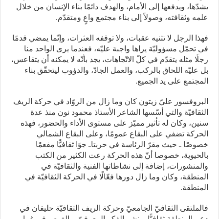
يشدّها، ويدفعها إلى الأمام، والهدف دائمًا بناء الإنسان من خلال
علمه وثقافته، وصولاً إلى بناء مجتمع واعٍ ومتقدّم.
فهذا الرجل لا تثنيه عقبات، ولا توقفه العثرات، وإنّما يمضي قدمًا
في تحمّل مسؤوليّة يراها واجبة عليّه، فعندما يرى الواحد منا
رجلًا مثله يتقدّم في كلّ الاتّجاهات، يجد بأنّه لا يمكنه أن يتقاعس،
بل عليّه اللحاق بالركب، والعمل الجادّ، والدؤوب ليتحقّق بناء
المجتمع على يد الجميع.
البروفسور عليّ زيتون كان وما زال من الروّاد في حركة الريف
الثقافيّة والتي أسّسها الشاعر الأستاذ محمود نون منذ عدة
سنين، وكان له تأثير مميّز على مستوى الأداء والحضور، فهذه
الحركة تضفي على البقاع عمومًا، وعلى البقاع الشمالي
خصوصًا ـ حيث مقرّ الرئاسة في حربتاـ جوًا ثقافيًّا مفعمًا
بالحيوية، خصوصا أنّ هذه الحركة رعت الكثير من الكتب
والمنشورات، إضافة إلى نشاطاتها الفنية والثقافيّة في
المنطقة، وكان وما زال دورها فعّالًا في الحركة الثقافيّة في
المنطقة.
فالملتقى الثقافيّ الجامعيّ وحركة الريف الثقافيّة حليفان في
دعم المنطقة ثقافيًّا، ونشر الفكر المعرفيّ، والغوص في غمار