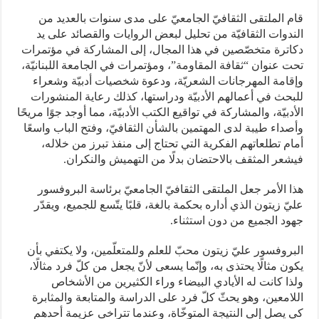
قام الملتقى الثقافيّ الجامعيّ على مدى سنوات بالعديد من
الندوات الثقافيّة من تحليل لبعض الروايات والقصائد على يد
دكاترة متخصّصين في هذا المجال، إلى المشاركة في مؤتمرات
تحت عنوان “ثقافة المقاومة”، ومؤتمرات في الجامعة اللبنانيّة،
وإقامة المهرجانات الشعريّة، ودعوة شخصيات أدبيّة وشعراء
للبحث في أعمالهم الأدبيّة ودراستها، كذلك رعاية المنشورات
الأدبيّة، والمشاركة في تواقيع الكتب الأدبيّة، مما أوجد جوًا مريحًا
وأصداء طيبة لدى المهتمين بالشأن الثقافيّ، وفتح الباب واسعًا
أمام تطلعاتهم الفكرية التي تحتاج إلى منفذ تبرز من خلاله،
فيشعر المثقف بالاحتضان بدلًا من التهميش والنكران.
هذا الأمر جعل الملتقى الثقافيّ الجامعيّ برئاسة البروفسور
عليّ زيتون الذي أداره بحكمة بالغة، قلبًا يتّسع للجميع، ويقدّر
جهود الجميع من دون استثناء.
البروفسور عليّ زيتون محبّ للعلم وللمتعلّمين، ولا يكتفي بأن
يكون مثالًا يحتذى به، وإنّما يسعى لأنّ يجعل من كلّ فرد مثالًا،
ولذا كانت له الأيادي البيضاء وراء الكثيرين من الأشخاص
اللامعين، وهو يحثّ كلّ فرد على الدراسة والمتابعة والمثابرة
كي يصل إلى النتيجة المتوخّاة، وعندما تتراخى عزيمة أحدهم