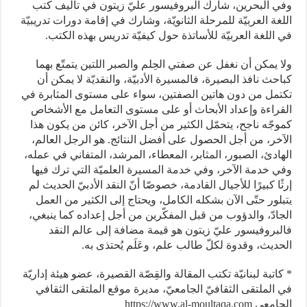
وفي البحرين، شارك البروفيسور عليّ زيتون في تأليف كتب
اللغة العربيّة للمرحلة الثانويّة، وشارك في إقامة دورات تدريبيّة
في اللغة العربيّة للأساتذة حول كيفيّة تدريس بهذه الكتب.
ولا يمكن أن نغفل عن صفتي الحِلم والصبر اللتين يتمتّع بهما
كباحث نافذ البصيرة، فالمسيرة الأدبيّة، والنقديّة لا يمكن أن
تكتمل من دون هاتين الصفتين، سواء على مستوى المثابرة في
القراءة وإعداد الأبحاث أو على مستوى التعامل مع الأشخاص
كموجّه ناجح، يتحمّل الكثير من أجل الآخر، كائن من يكون هذا
الآخر، من أجل الحصول على أفضل النتائج. هو الرجل العالم،
الهادئ، الصبور، المثابر، المعطاء، المرشد، المتفاني في عمله،
وفي خدمة الآخر، وفي خدمة المسيرة العلميّة التي ترك فيها
إرثًا كبيرًا للأجيال القادمة، خصوصّا أنّ النقد الأدبيّ الحديث لم
يتبلور حتّى الآن بشكله الكامل، ويحتاج إلى الكثير من العمل
الجادّ، والدؤوب من قبل المفكّرين من أجل إعداده كما ينبغي،
فالبروفيسور عليّ زيتون هو قيمة مضافة إلى عالم النقد
الحديث، وقدوة لكلّ طالب علم، وعَلَم يُحتذى به.
* كاتبة لبنانيّة تكتب المقالة والقِصّة القصيرة، عضو هيئة إداريّة
في الملتقى الثقافيّ الجامعيّ، مديرة موقع الملتقى الثقافي
الجامعي https://www.al-moultaqa.com